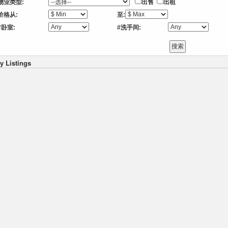
物业类型:
出售
出租
价格从:
至:
#卧室:
#洗手间:
y Listings