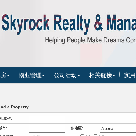
卖房
物业管理
公司活动
相关链接
实用
ind a Property
MLS®#:
城市:
省/地区: