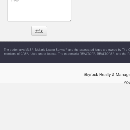
®
®
The trademarks MLS
, Multiple Listing Service
and the associated logos are owned by The Can
®
®
members of CREA. Used under license. The trademarks REALTOR
, REALTORS
, and the 
Skyrock Realty & Manag