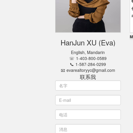
M
HanJun XU
Eva
English, Mandarin
1-403-800-0589
1-587-284-0299
evarealtoryyc@gmail.com
联系我