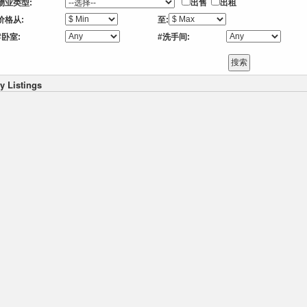
物业类型:
出售
出租
价格从:
至:
#卧室:
#洗手间:
y Listings