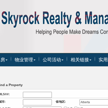
卖房
物业管理
公司活动
相关链接
实用
ind a Property
MLS®#:
城市:
省/地区: