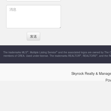
®
®
The trademarks MLS
, Multiple Listing Service
and the associated logos are owned by The Can
®
®
members of CREA. Used under license. The trademarks REALTOR
, REALTORS
, and the 
Skyrock Realty & Manag