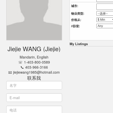
城市:
物业类型:
价格从:
#卧室:
My Listings
Jiejie WANG
Jiejie
Mandarin, English
1-403-800-0589
403-966-3166
jiejiewang1985@hotmail.com
联系我